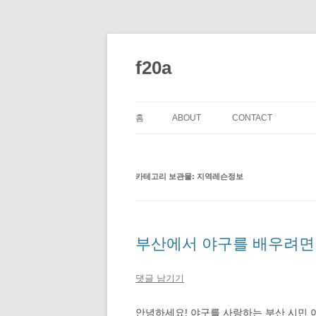
컨
텐
츠
f20a
로
건
너
뛰
기
홈
ABOUT
CONTACT
카테고리 보관물:
지역레슨정보
부산에서 야구를 배우려면
댓글 남기기
안녕하세요! 야구를 사랑하는 부산 시민 