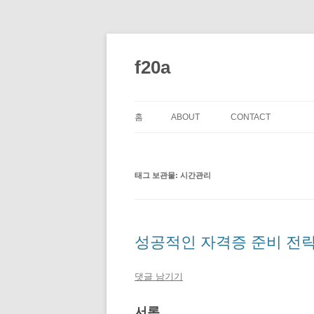
컨
텐
츠
f20a
로
건
너
뛰
기
홈
ABOUT
CONTACT
태그 보관물:
시간관리
성공적인 자격증 준비 전략
댓글 남기기
서론