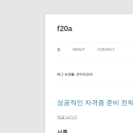
컨
텐
츠
f20a
로
건
너
뛰
기
홈
ABOUT
CONTACT
태그 보관물:
온라인강의
성공적인 자격증 준비 전략
댓글 남기기
서론