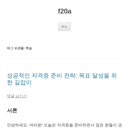
컨
텐
f20a
츠
로
건
너
뛰
메뉴
기
태그 보관물:
학습
성공적인 자격증 준비 전략: 목표 달성을 위
한 길잡이
댓글 남기기
서론
안녕하세요, 여러분! 오늘은 자격증을 준비하면서 많은 분들이 궁