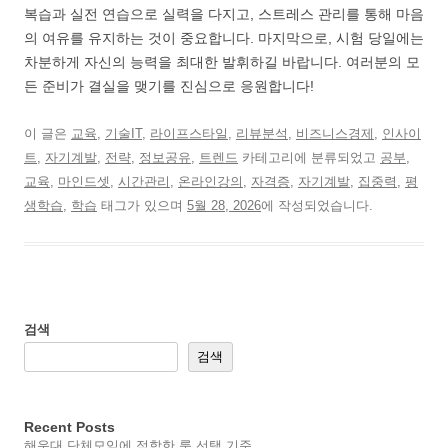
복습과 실전 연습으로 실력을 다지고, 스트레스 관리를 통해 마음
의 여유를 유지하는 것이 중요합니다. 마지막으로, 시험 당일에는
차분하게 자신의 능력을 최대한 발휘하길 바랍니다. 여러분의 모
든 준비가 결실을 맺기를 진심으로 응원합니다!
이 글은
교육
,
기술IT
,
라이프스타일
,
리뷰분석
,
비즈니스경제
,
인사이
트
,
자기계발
,
전략
,
정보공유
,
트렌드
카테고리에 분류되었고
공부
,
교육
,
마인드셋
,
시간관리
,
온라인강의
,
자격증
,
자기계발
,
집중력
,
평
생학습
,
학습
태그가 있으며
5월 28, 2026
에 작성되었습니다.
검색
검색
Recent Posts
해운대 단체모임에 적합한 룸 선택 기준