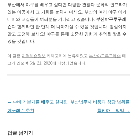
부산에서 야구를 배우고 싶다면 다양한 관광과 문화적 인프라가
있는 이곳에서 그 기회를 놓치지 마세요. 부산의 여러 야구 아카
데미와 교실들이 여러분을 기다리고 있습니다.
부산야구투구레
슨
과 함께라면 한 단계 더 나아가실 수 있을 것입니다. 망설이지
말고 도전해 보세요! 야구를 통해 소중한 경험과 추억을 쌓을 수
있을 것입니다.
이 글은
지역레슨정보
카테고리에 분류되었고
부산야구투구레슨
태
그가 있으며
6월 21, 2026
에 작성되었습니다.
글
←
수비 기본기를 배우고 싶다면
부산법무사 비용과 상담 범위를
네
야구레슨 추천
확인하는 방법
→
비
게
답글 남기기
이