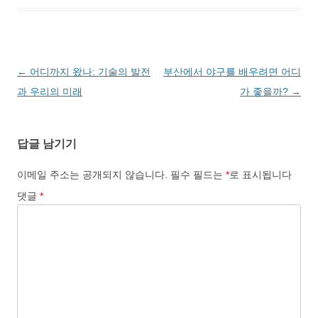
글
←
어디까지 왔나: 기술의 발전
부산에서 야구를 배우려면 어디
네
과 우리의 미래
가 좋을까?
→
비
게
답글 남기기
이
션
이메일 주소는 공개되지 않습니다.
필수 필드는
*
로 표시됩니다
댓글
*