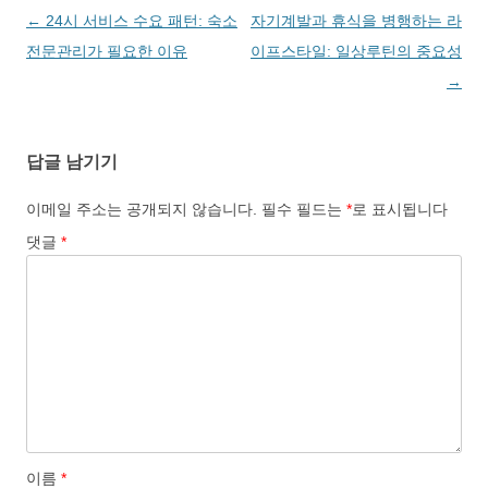
글
←
24시 서비스 수요 패턴: 숙소
자기계발과 휴식을 병행하는 라
네
전문관리가 필요한 이유
이프스타일: 일상루틴의 중요성
비
→
게
이
답글 남기기
션
이메일 주소는 공개되지 않습니다.
필수 필드는
*
로 표시됩니다
댓글
*
이름
*