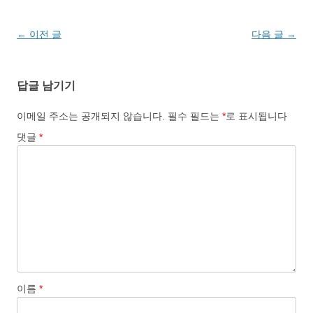
글
←
이전 글
다음 글
→
네
비
답글 남기기
게
이
이메일 주소는 공개되지 않습니다.
필수 필드는
*
로 표시됩니다
션
댓글
*
이름
*